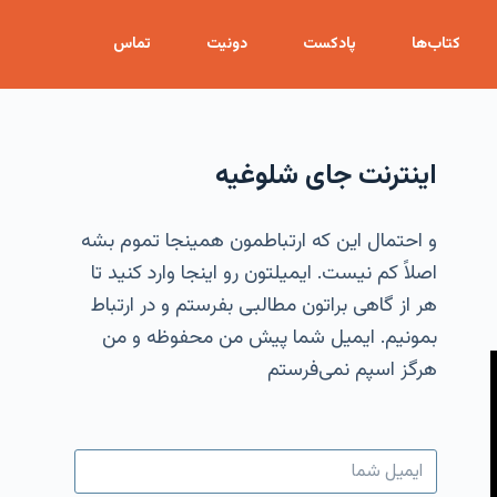
S
کتاب‌ها
پادکست
دونیت
تماس
k
i
p
t
اینترنت جای شلوغیه
o
c
و احتمال این که ارتباطمون همینجا تموم بشه
o
اصلاً کم نیست. ایمیلتون رو اینجا وارد کنید تا
n
هر از گاهی براتون مطالبی بفرستم و در ارتباط
t
بمونیم. ایمیل شما پیش من محفوظه و من
e
هرگز اسپم نمی‌فرستم
n
t