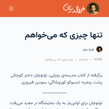
S
k
i
p
تنها چیزی که می‌خواهم
t
o
c
فرزاد بیان
o
HOME
داستان
تنها چیزی که می‌خواهم
n
t
برگرفته از کتاب مدرسه‌ی رویایی، توتوچان دختر کوچکی
e
پشت پنجره؛ تتسوکو کورویاناگی؛ سوسن فیروزی.
n
t
توتوچان برای اولین‌بار به یک نمایشگاه در معبد می‌رفت.